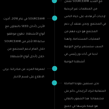
تعمل SOURCEitHR مع العديد
من المنظمات غير الربحية
لإحداث أثر هادف على حياة الناس
في عام 2016، أجرت SOURCEitHR
في المجتمع. ونحن نعتقد أن دعم
بالتعاون مع SEED الأردن (أدخل
المجتمع هو جزء مهم من
أنواع الأنشطة). تطوع موظفو
العمليات المستدامة، ولهذا
SOURCEitHR لأكثر من XX ساعة
السبب ستستمر برامج التوعية
خلال العام لدعم المجتمع من
لدينا في أداء دور رئيسي في
خلال (أدخل أنواع الأنشطة).
أنشطتنا اليومية.
لمعرفة المزيد عن مبادراتنا، يرجى
الاطلاع على قسم الأخبار:
نحن نستعين بقوتنا العاملة
المتفانية لترك أثر إيجابي دائم على
مجتمعاتنا. هذا الشعور بالتفاني
هو قيمة نكرسها في جميع