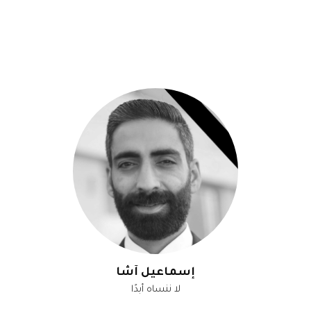
إسماعيل آشا
لا ننساه أبدًا