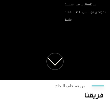
موظفينا، ما يعزز سمعة
SOURCEitHR كمواطن مؤسسي
نشط.
من هم خلف النجاح
فريقنا