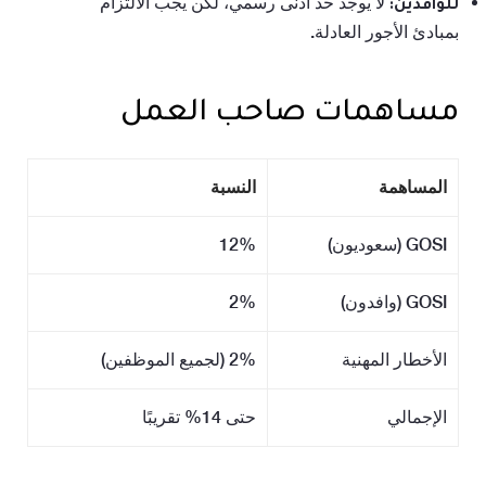
لا يوجد حد أدنى رسمي، لكن يجب الالتزام
للوافدين:
بمبادئ الأجور العادلة.
مساهمات صاحب العمل
المساهمة
النسبة
GOSI (سعوديون)
12%
GOSI (وافدون)
2%
الأخطار المهنية
2% (لجميع الموظفين)
الإجمالي
حتى 14% تقريبًا