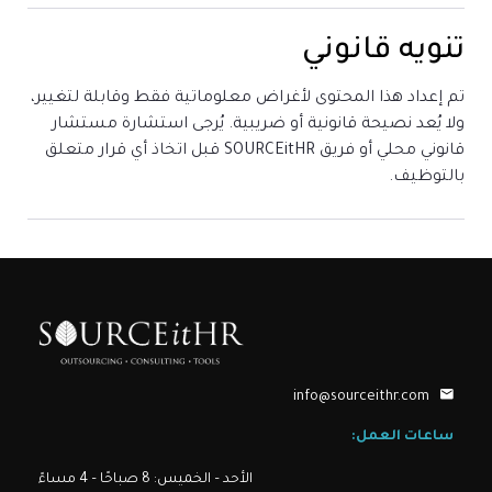
تنويه قانوني
تم إعداد هذا المحتوى لأغراض معلوماتية فقط وقابلة لتغيير،
ولا يُعد نصيحة قانونية أو ضريبية. يُرجى استشارة مستشار
قانوني محلي أو فريق SOURCEitHR قبل اتخاذ أي قرار متعلق
بالتوظيف.
info@sourceithr.com
ساعات العمل:
الأحد – الخميس: 8 صباحًا – 4 مساءً