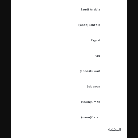
Saudi Arabia
(soon)
Bahrain
Egypt
Iraq
(soon)
Kuwait
Lebanon
(soon)
Oman
(soon)
Qatar
المكتبة