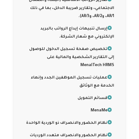
تقارير الرواتب الأساسية (البنك، والضمان
الاجتماعي، وتقارير ضريبة الدخل، بما في ذلك
AR/1، وAR/2، وAR/3).
إرسال تنبيهات إيداع الرواتب بالبريد
الإلكتروني مع شعار الشركة.
تخصيص صفحة تسجيل الدخول للوصول
إلى التقارير الشخصية والمالية على
MenaITech HRMS
عمليات تسجيل الموظفين الجدد وإنهاء
الخدمة مع الوثائق
قسائم التمويل
MenaMe
نظام الحضور والانصراف ذو الوردية الواحدة
نظام الحضور والانصراف متعدد الورديات