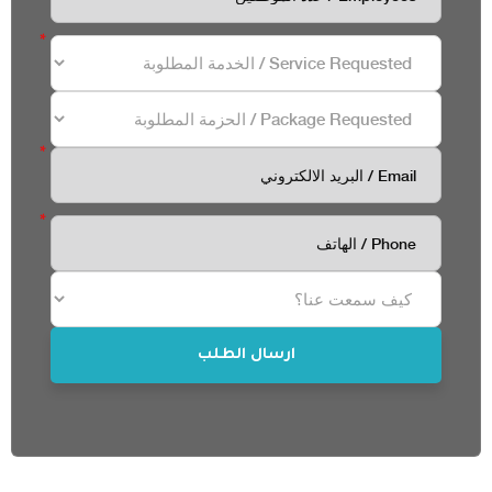
*
*
*