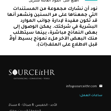
اطّلع على "المواد القابلة للتنزيل"
نود أن نشارك مجموعة من المستندات
التي جمعناها على مر السنين ونشعر أنها
قد تكون مفيدة لإدارة جوانب الموارد
البشرية في شركتك. يمكن الوصول إلى
بعض النماذج مباشرة، بينما سيتطلب
منك البعض الآخر ملء نموذج بسيط أولاً
قبل الاطلاع على الملف(ات).
info@sourceithr.com
ساعات العمل:
الأحد – الخميس: 8 صباحًا – 4 مساءً