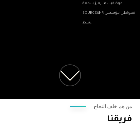
موظفينا، ما يعزز سمعة
SOURCEitHR كمواطن مؤسسي
نشط.
من هم خلف النجاح
فريقنا