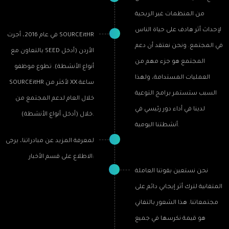
من المنظمات غير الربحية
لإحداث أثر هادف على حياة الناس
في عام 2016، أجرت SOURCEitHR
في المجتمع. ونحن نعتقد أن دعم
بالتعاون مع SEED الأردن (أدخل
المجتمع هو جزء مهم من
أنواع الأنشطة). تطوع موظفو
العمليات المستدامة، ولهذا
SOURCEitHR لأكثر من XX ساعة
السبب ستستمر برامج التوعية
خلال العام لدعم المجتمع من
لدينا في أداء دور رئيسي في
خلال (أدخل أنواع الأنشطة).
أنشطتنا اليومية.
لمعرفة المزيد عن مبادراتنا، يرجى
الاطلاع على قسم الأخبار:
نحن نستعين بقوتنا العاملة
المتفانية لترك أثر إيجابي دائم على
مجتمعاتنا. هذا الشعور بالتفاني
هو قيمة نكرسها في جميع