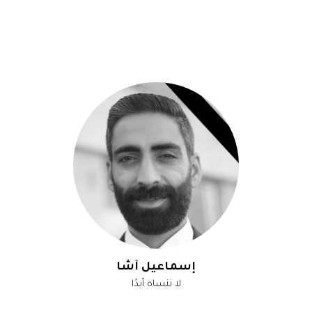
إسماعيل آشا
لا ننساه أبدًا